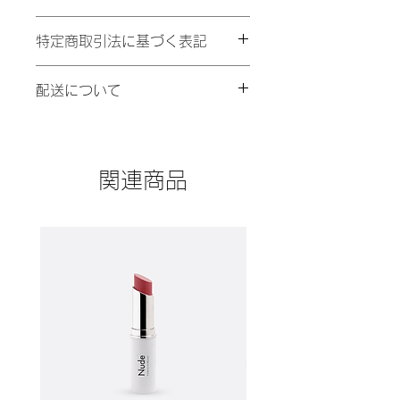
商品の詳細です。ここにあなたが販売
特定商取引法に基づく表記
する商品のサイズ、素材、取扱い方法
などの詳細を入力してください。ま
特定商取引法に基づく表記について記
た、商品の魅力がきちんと伝わるよ
配送について
入する欄です。ここに購入者が購入後
う、特徴やこだわりのポイントなども
にどのように返品、交換、また返金で
詳しく説明し、購入につなげましょ
商品の配送ポリシーについて記入する
きるかを詳しく示しましょう。手続き
う。
欄です。ここで商品の梱包方法や配送
を明確に示すことでショップと購入者
方法について詳しく説明しましょう。
の信頼関係を築くことができます。
関連商品
実際に不着が起こった際などの手続き
に関しても詳しく示すことで、ショッ
プの信頼度が高まり、訪問者が購入し
やすくなります。