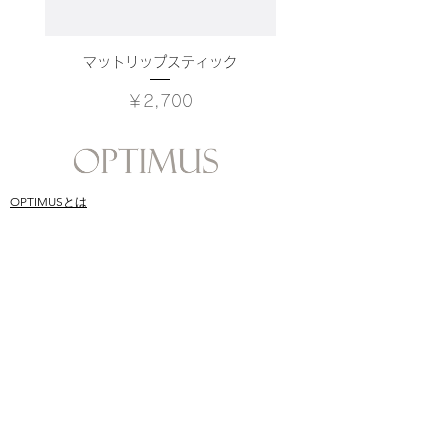
マットリップスティック
価格
￥2,700
OPTIMUSとは
ONLINE SHOP
​スキンケア哲学
SHOPPING GUIDE
​オプティムス成分
Q&A
CONTACT