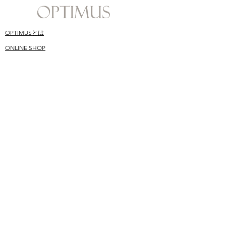
OPTIMUSとは
ONLINE SHOP
​スキンケア哲学
SHOPPING GUIDE
​オプティムス成分
Q&A
CONTACT
BLOG
​ユーザーお声
MAILMAGAINE
© OPTIMUS 2021 ALL Rights Reserved.