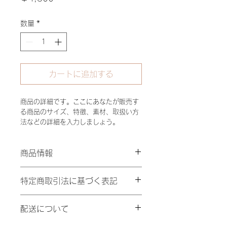
格
数量
*
カートに追加する
商品の詳細です。ここにあなたが販売す
る商品のサイズ、特徴、素材、取扱い方
法などの詳細を入力しましょう。
商品情報
商品の詳細です。ここにあなたが販売
特定商取引法に基づく表記
する商品のサイズ、素材、取扱い方法
などの詳細を入力してください。ま
特定商取引法に基づく表記について記
た、商品の魅力がきちんと伝わるよ
配送について
入する欄です。ここに購入者が購入後
う、特徴やこだわりのポイントなども
にどのように返品、交換、また返金で
詳しく説明し、購入につなげましょ