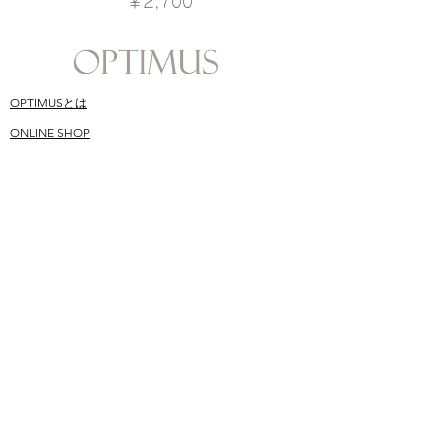
価格
￥2,700
OPTIMUSとは
ONLINE SHOP
​スキンケア哲学
SHOPPING GUIDE
​オプティムス成分
Q&A
CONTACT
BLOG
​ユーザーお声
MAILMAGAINE