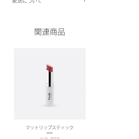
配送について
入する欄です。ここに購入者が購入後
う、特徴やこだわりのポイントなども
にどのように返品、交換、また返金で
詳しく説明し、購入につなげましょ
商品の配送ポリシーについて記入する
きるかを詳しく示しましょう。手続き
う。
欄です。ここで商品の梱包方法や配送
を明確に示すことでショップと購入者
方法について詳しく説明しましょう。
の信頼関係を築くことができます。
関連商品
実際に不着が起こった際などの手続き
に関しても詳しく示すことで、ショッ
プの信頼度が高まり、訪問者が購入し
やすくなります。
マットリップスティック