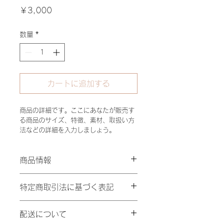
価
￥3,000
格
数量
*
カートに追加する
商品の詳細です。ここにあなたが販売す
る商品のサイズ、特徴、素材、取扱い方
法などの詳細を入力しましょう。
商品情報
商品の詳細です。ここにあなたが販売
特定商取引法に基づく表記
する商品のサイズ、素材、取扱い方法
などの詳細を入力してください。ま
特定商取引法に基づく表記について記
た、商品の魅力がきちんと伝わるよ
配送について
入する欄です。ここに購入者が購入後
う、特徴やこだわりのポイントなども