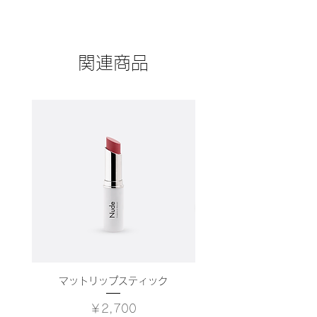
にどのように返品、交換、また返金で
詳しく説明し、購入につなげましょ
商品の配送ポリシーについて記入する
きるかを詳しく示しましょう。手続き
う。
欄です。ここで商品の梱包方法や配送
を明確に示すことでショップと購入者
方法について詳しく説明しましょう。
の信頼関係を築くことができます。
関連商品
実際に不着が起こった際などの手続き
に関しても詳しく示すことで、ショッ
プの信頼度が高まり、訪問者が購入し
やすくなります。
マットリップスティック
価格
￥2,700