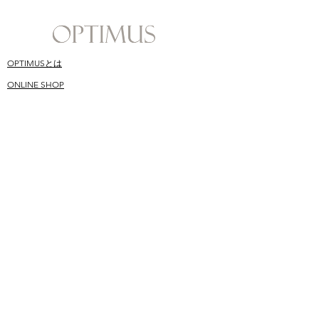
OPTIMUSとは
ONLINE SHOP
​スキンケア哲学
SHOPPING GUIDE
​オプティムス成分
Q&A
CONTACT
BLOG
​ユーザーお声
MAILMAGAINE