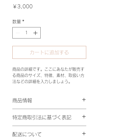
価
￥3,000
格
数量
*
カートに追加する
商品の詳細です。ここにあなたが販売す
る商品のサイズ、特徴、素材、取扱い方
法などの詳細を入力しましょう。
商品情報
商品の詳細です。ここにあなたが販売
特定商取引法に基づく表記
する商品のサイズ、素材、取扱い方法
などの詳細を入力してください。ま
特定商取引法に基づく表記について記
た、商品の魅力がきちんと伝わるよ
配送について
入する欄です。ここに購入者が購入後
う、特徴やこだわりのポイントなども