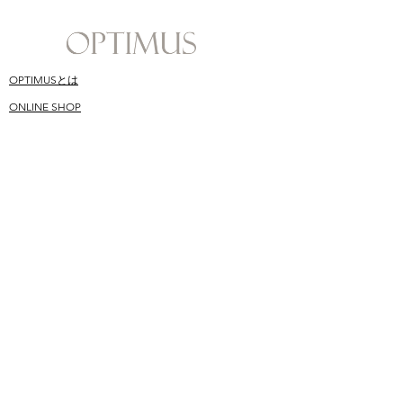
OPTIMUSとは
ONLINE SHOP
​スキンケア哲学
SHOPPING GUIDE
​オプティムス成分
Q&A
CONTACT
BLOG
​ユーザーお声
MAILMAGAINE