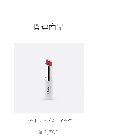
にどのように返品、交換、また返金で
詳しく説明し、購入につなげましょ
商品の配送ポリシーについて記入する
きるかを詳しく示しましょう。手続き
う。
欄です。ここで商品の梱包方法や配送
を明確に示すことでショップと購入者
方法について詳しく説明しましょう。
の信頼関係を築くことができます。
関連商品
実際に不着が起こった際などの手続き
に関しても詳しく示すことで、ショッ
プの信頼度が高まり、訪問者が購入し
やすくなります。
マットリップスティック
価格
￥2,700