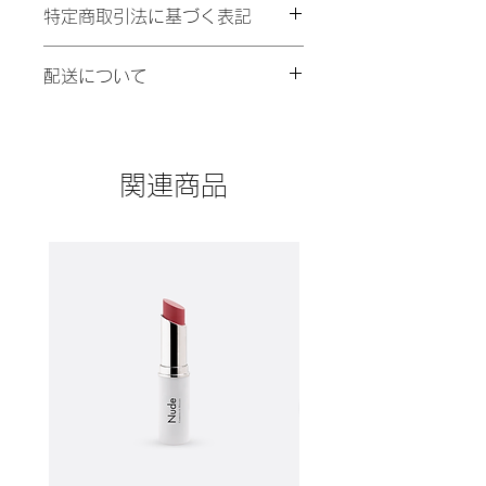
特定商取引法に基づく表記
する商品のサイズ、素材、取扱い方法
などの詳細を入力してください。ま
特定商取引法に基づく表記について記
た、商品の魅力がきちんと伝わるよ
配送について
入する欄です。ここに購入者が購入後
う、特徴やこだわりのポイントなども
にどのように返品、交換、また返金で
詳しく説明し、購入につなげましょ
商品の配送ポリシーについて記入する
きるかを詳しく示しましょう。手続き
う。
欄です。ここで商品の梱包方法や配送
を明確に示すことでショップと購入者
方法について詳しく説明しましょう。
の信頼関係を築くことができます。
関連商品
実際に不着が起こった際などの手続き
に関しても詳しく示すことで、ショッ
プの信頼度が高まり、訪問者が購入し
やすくなります。