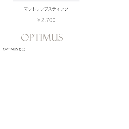
マットリップスティック
価格
￥2,700
OPTIMUSとは
ONLINE SHOP
​スキンケア哲学
SHOPPING GUIDE
​オプティムス成分
Q&A
CONTACT
BLOG