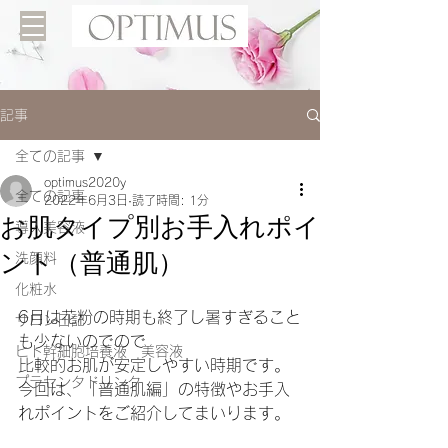
記事
全ての記事
optimus2020y
全ての記事
2022年6月3日
読了時間: 1分
お肌タイプ別お手入れポイ
導入美容液
ント（普通肌）
洗顔料
化粧水
6月は花粉の時期も終了し暑すぎること
サロン日記
も少ないのでので
ヒト幹細胞培養液 美容液
比較的お肌が安定しやすい時期です。
プラセンタドリンク
今回は、「普通肌編」の特徴やお手入
れポイントをご紹介してまいります。