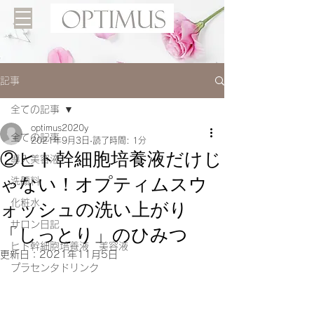
記事
全ての記事
optimus2020y
全ての記事
2021年9月3日
読了時間: 1分
②ヒト幹細胞培養液だけじ
導入美容液
ゃない！オプティムスウ
洗顔料
ォッシュの洗い上がり
化粧水
サロン日記
「しっとり」のひみつ
ヒト幹細胞培養液 美容液
更新日：
2021年11月5日
プラセンタドリンク