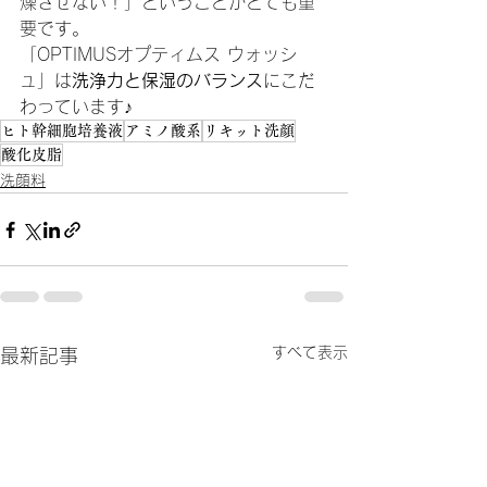
燥させない！」ということがとても重
要です。
「OPTIMUSオプティムス ウォッシ
ュ」は
洗浄力と保湿のバランス
にこだ
わっています♪
ヒト幹細胞培養液
アミノ酸系
リキット洗顔
酸化皮脂
洗顔料
すべて表示
最新記事