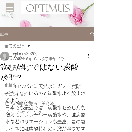
記事
全ての記事
optimus2020y
全ての記事
2022年6月18日
読了時間: 2分
飲むだけではない炭酸
導入美容液
水！？
洗顔料
化粧水
ヨーロッパでは天然水にガス（炭酸）
が含まれているので炭酸水よく飲まれ
サロン日記
るようです。
ヒト幹細胞培養液 美容液
日本でも最近では、炭酸水を飲む方も
プラセンタドリンク
増えて、フレーバー炭酸水や、強炭酸
水などバリエーションも豊富。夏の暑
いときには炭酸特有の刺激が爽快です