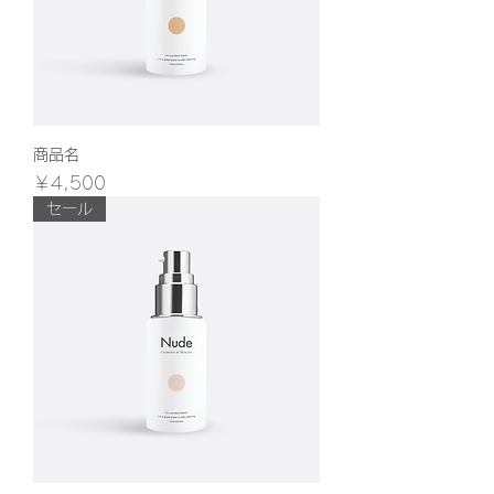
商品名
価格
￥4,500
セール