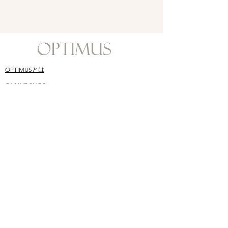
OPTIMUSとは
ONLINE SHOP
​スキンケア哲学
SHOPPING GUIDE
​オプティムス成分
Q&A
CONTACT
BLOG
​ユーザーお声