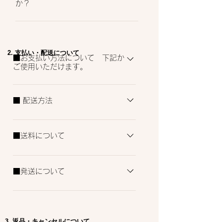
か？
アアイテムです。 洗顔直後に濃厚で細胞
リーズのためオイルやクリームなどのメイ
活性の高い美容成分を一番初めに浸透させ
ク落としは避けていただいています。 メ
クリームを習慣としていた方が使用しない
ることで、その後の化粧水や美容液の成分
イク（油分）を落とすための界面活性剤は
というのは、初めのうち不安に思われるか
がさらに浸透しやすくなり、お肌の美肌効
お肌のバリア機能を壊しやすく、美肌を作
もしれません。 個人差もございますが、
​2. 支払い・配送について
果が高まり、持続します。
る妨げとなってしまします。 また、出来
■お支払い方法について 下記か
バリア機能（角質）ができるまで肌サイク
る限りメイク用品は洗顔料で落ちるものを
ご使用いただけます。
ルの２８日とされています。多くの方は１
おすすめしております。
～２週間くらいでお肌が慣れてきますので
・クレジットカード決済 ・銀行振込決済
是非オプティムスの４ステップをお試しく
・コンビニ決済・Pay-easy ※各種決済手
■ 配送方法
ださい。 オプティムスでは本来のお肌の
数料はお客様ご負担となります。詳細はシ
持っている力を引き出すスキンケアシリー
ヤマト運輸のみのお取り扱いとなります
ョッピングカードの「お支払い」について
ズのため、クリームの長期使用はおすすめ
ご覧ください。
■送料について
しておりません。
■送料について ・全国一律:化粧品：
¥890 食品：￥1,190 ・合計金額
■発送について
¥12,960（税込）以上は送料無料
配送のご依頼を受けて営業日３～５日以内
に発送いたします。 ※土日、祝日の発送
はおこなっておりません。 ※到着日は
3. 返品・キャンセルについて