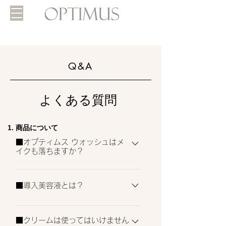
Q&A
よくある質問
​1. 商品について
■オプティムス ウォッシュはメ
イクも落ちますか？
通常のメイクであればオプティムスウォッ
シュで２回洗って落としてください。 洗
■導入美容液とは？
顔料で落ちるメイクや、メイクをしてない
オプティムスの導入美容液は、化粧水の
場合は１回。 オプティムスでは本来のお
■クリームは使ってはいけません
前、洗顔のすぐ後に使うタイプのスキンケ
肌の持っている力を引き出すスキンケアシ