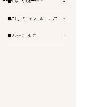
■返品・交換について
地域によって異なります。
商品位欠陥がある場合を除き、ご返品、交
換はお断りしております 未使用で商品不
■ご注文のキャンセルについて
良・破損があった場合は、交換を承りま
営業時間内にお問合せにてご連絡をお願い
す。 その場合大変お手数ではございます
致します。 （営業時間10:00～17:00土
が、7日以内にお問合せにてご連絡をお願
■領収書について
日祝日除く） 尚、発送後のキャンセルは
い致します
当ショップでは領収書の発行をおこなって
承れませんので、ご了承願います。
おりません。下記が領収書の代わりとなり
ますので代用をお願いいたします。 ・ク
レジットカードのご利用明細書 ・銀行振
込の振込明細書 ・キャリアより届く利用
明細 ・コンビニや銀行より発行される受
領書