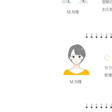
翌朝
お化
M.N様
C
セラ
乾燥
M.N様