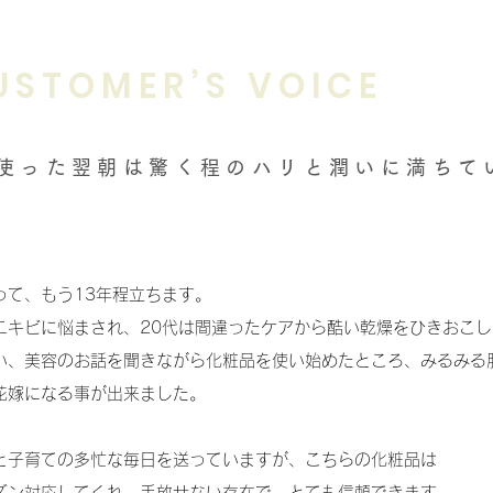
USTOMER’S VOICE
使った翌朝は驚く程のハリと潤いに満ちて
って、もう13年程立ちます。
ニキビに悩まされ、20代は間違ったケアから酷い乾燥をひきおこ
い、美容のお話を聞きながら化粧品を使い始めたところ、みるみる
花嫁になる事が出来ました。
事と子育ての多忙な毎日を送っていますが、こちらの化粧品は
ズン対応してくれ、手放せない存在で、とても信頼できます。