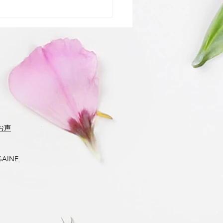
アップ「リポソームと
」
お声
GAINE