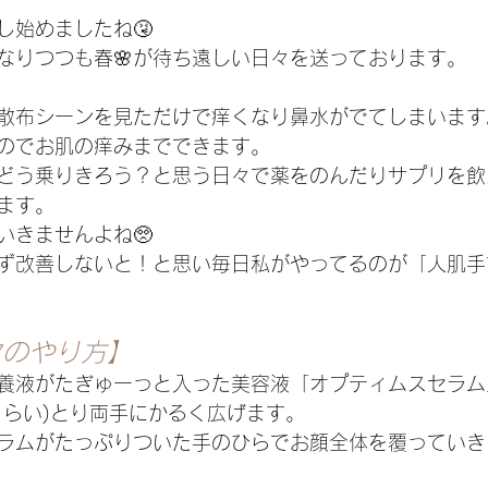
し始めましたね🤧
なりつつも春🌸が待ち遠しい日々を送っております。
散布シーンを見ただけで痒くなり鼻水がでてしまいます
のでお肌の痒みまでできます。
どう乗りきろう？と思う日々で薬をのんだりサプリを飲
ます。
いきませんよね🥺
ず改善しないと！と思い毎日私がやってるのが「人肌手
クのやり方】
養液がたぎゅーっと入った美容液「オプティムスセラム
くらい)とり両手にかるく広げます。
ラムがたっぷりついた手のひらでお顔全体を覆っていき