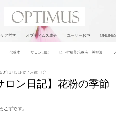
ンケア哲学
オプティムス成分
ユーザーお声
ONLINE
化粧水
サロン日記
ヒト幹細胞培養液 美容液
023年3月3日
読了時間: 1分
サロン日記】花粉の季節
ろこずです。