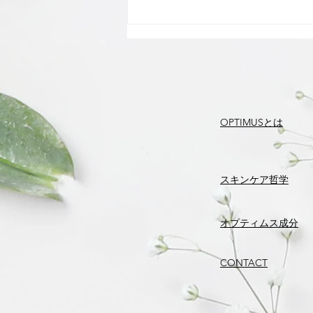
雨の日も元気に！自宅ででき
るリフレッシュ法
OPTIMUSとは
​スキンケア哲学
​オプティムス成分
CONTACT