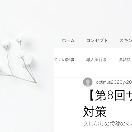
ホーム
コンセプト
スキ
全ての記事
導入美容液
洗顔料
optimus2020y
2
【第8回
対策
久しぶりの投稿のく