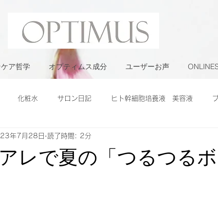
ンケア哲学
オプティムス成分
ユーザーお声
ONLINE
化粧水
サロン日記
ヒト幹細胞培養液 美容液
023年7月28日
読了時間: 2分
アレで夏の「つるつるボ