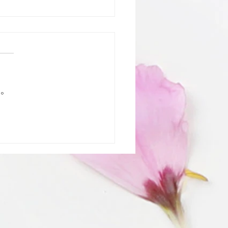
い。
アップ「リポソームと
」