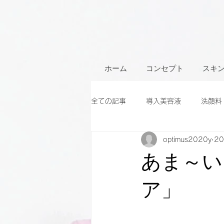
ホーム
コンセプト
スキ
全ての記事
導入美容液
洗顔料
optimus2020y
2
あま～い
ア」