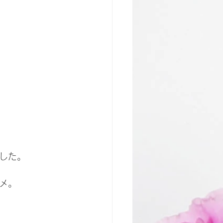
した。
メ。