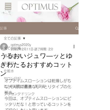
記事
全ての記事
optimus2020y
全ての記事
2022年2月11日
読了時間: 2分
うるおいジュワ―ッとゆ
導入美容液
きわたるおすすめコット
洗顔料
ン
化粧水
サロン日記
オプティムスローションは乾燥しがち
ヒト幹細胞培養液 美容液
な大人肌に最適なしっとりタイプの化
粧水。
プラセンタドリンク
今回は、オプティムスローションにピ
ッタリだな！と思っているコットンを