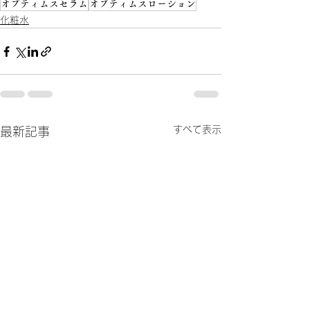
オプティムスセラム
オプティムスローション
化粧水
すべて表示
最新記事