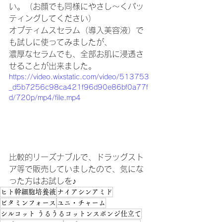
い。（お顔でも同様にやさし～くパッ
ティングしてください）
オプティムスセラム（導入美容液）で
も試しに使ってみましたが、
濃厚なセラムでも、全部お肌に浸透さ
せることが出来ました。
https://video.wixstatic.com/video/513753
_d5b7256c98ca421f96d90e86bf0a77f
d/720p/mp4/file.mp4
比較的リーズナブルで、ドラッグスト
ア等で販売していましたので、気にな
った方はお試しを♪
ヒト幹細胞培養液
ナイアシンアミド
ビタミンフォース
ユニ・チャーム
シルコット うるうるコットンスポンジ仕立て