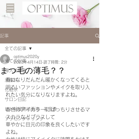
記事
全ての記事
optimus2020y
全ての記事
2023年4月14日
読了時間: 2分
まつ毛の薄毛？？
導入美容液
春になりだんだん暖かくなってくると
洗顔料
明るいファッションやメイクを取り入
化粧水
れたい気分になりなりますよね。
サロン日記
ヒト幹細胞培養液 美容液
春色のアイカラーにぱっちりさせるマ
スカラなどプラスして
プラセンタドリンク
華やかに目元の印象を良くしたいです
よね。