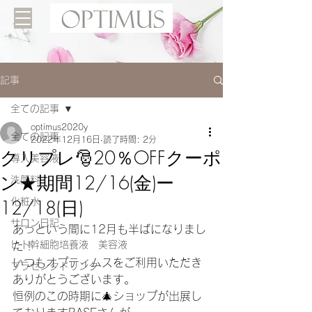
記事
全ての記事
optimus2020y
全ての記事
2022年12月16日
読了時間: 2分
クリプレ🎅20％OFFクーポ
導入美容液
ン★期間12/16(金)ー
洗顔料
12/18(日)
化粧水
サロン日記
あっという間に12月も半ばになりまし
ヒト幹細胞培養液 美容液
た！
いつもオプティムスをご利用いただき
プラセンタドリンク
ありがとうございます。
恒例のこの時期に🎄ショップが出展し