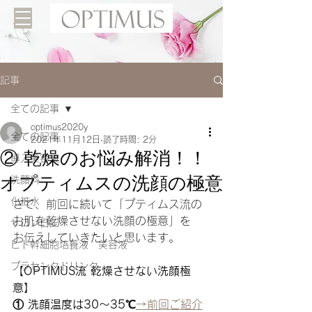
記事
全ての記事
optimus2020y
全ての記事
2021年11月12日
読了時間: 2分
② 乾燥のお悩み解消！！
導入美容液
オプティムスの洗顔の極意
洗顔料
化粧水
さて、前回に続いて「プティムス流の
お肌を乾燥させない洗顔の極意」を
サロン日記
お伝えしていきたいと思います。
ヒト幹細胞培養液 美容液
プラセンタドリンク
【OPTIMUS流 乾燥させない洗顔極
意】
① 洗顔温度は30～35℃
→前回ご紹介