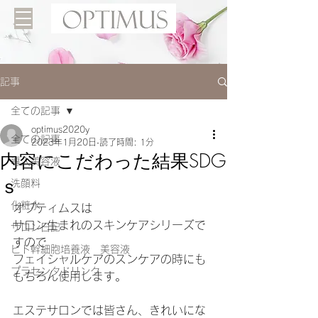
記事
全ての記事
optimus2020y
全ての記事
2023年1月20日
読了時間: 1分
内容にこだわった結果SDG
導入美容液
ｓ
洗顔料
化粧水
オプティムスは
サロン生まれのスキンケアシリーズで
サロン日記
すので
ヒト幹細胞培養液 美容液
フェイシャルケアのスンケアの時にも
プラセンタドリンク
もちろん使用します。
エステサロンでは皆さん、きれいにな