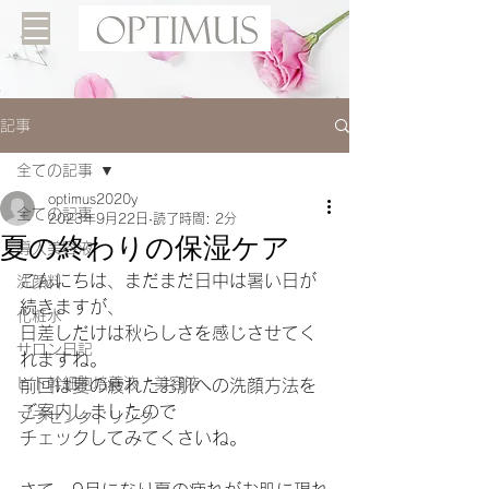
記事
全ての記事
optimus2020y
全ての記事
2023年9月22日
読了時間: 2分
夏の終わりの保湿ケア
導入美容液
こんにちは、まだまだ日中は暑い日が
洗顔料
続きますが、
化粧水
日差しだけは秋らしさを感じさせてく
サロン日記
れますね。
ヒト幹細胞培養液 美容液
前回は夏の疲れたお肌への洗顔方法を
ご案内しましたので
プラセンタドリンク
チェックしてみてくさいね。