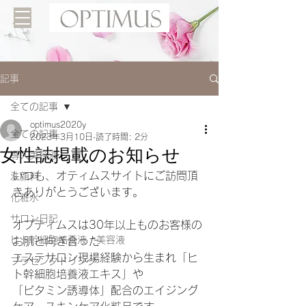
記事
全ての記事
optimus2020y
全ての記事
2023年3月10日
読了時間: 2分
女性誌掲載のお知らせ
導入美容液
いつも、オティムスサイトにご訪問頂
洗顔料
きありがとうございます。
化粧水
サロン日記
オプティムスは30年以上ものお客様の
ヒト幹細胞培養液 美容液
お肌と向き合った
エステサロン現場経験から生まれ「ヒ
プラセンタドリンク
ト幹細胞培養液エキス」や
「ビタミン誘導体」配合のエイジング