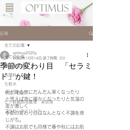
記事
全ての記事
optimus2020y
全ての記事
2022年10月14日
読了時間: 2分
季節の変わり目 「セラミ
導入美容液
ド」が鍵！
洗顔料
化粧水
雨が降る度にだんだん寒くなったり
サロン日記
と思えば急に暖かくなったりと気温の
ヒト幹細胞培養液 美容液
差が激しく
プラセンタドリンク
季節の変わり目はなんとなく不調を感
じがち。
不調はお肌でも同様で春や秋にはお肌