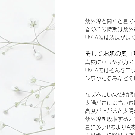
紫外線と聞くと夏の
春のこの時期は紫外
UV-A波は波長が
そしてお肌の奥『
真皮にハリや弾力の
UV-A波はそんな
シワやたるみなどの
なぜ春にUV-A波が
太陽が春には高い位
高度が上がると太陽
紫外線を吸収するオ
夏に多いB波よりA