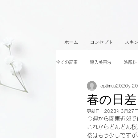
ホーム
コンセプト
スキ
全ての記事
導入美容液
洗顔料
optimus2020y
2
春の日差
更新日：
2023年3月27
今週から関東近郊で
これからどんどん桜
桜はもう少しですが