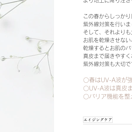
より地上に降り注ぎ
この春からしっかり
紫外線対策を行いま
そして、それよりも
お肌を乾燥させない
乾燥するとお肌のバ
真皮まで届きやすく
紫外線対策も大切で
〇春はUV-A波が
〇UV-A波は真
〇バリア機能を整
エイジングケア