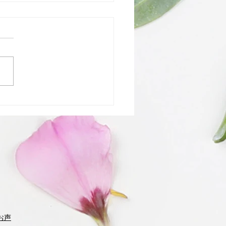
アップ「リポソームと
」
お声