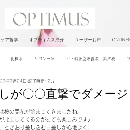
ンケア哲学
オプティムス成分
ユーザーお声
ONLINE
化粧水
サロン日記
ヒト幹細胞培養液 美容液
023年3月24日
読了時間: 2分
しが〇〇直撃でダメージ
日
は桜の開花が始まってきましたね。
が北上してくるのがとても楽しみです♪
、ときおり差し込む日差しが心地よく、