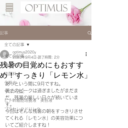
記事
全ての記事
optimus2020y
全ての記事
2023年9月4日
読了時間: 2分
残暑の目覚めにもおすす
導入美容液
め！すっきり「レモン水」
洗顔料
化粧水
あっという間に9月ですね。
暑さのピークは過ぎましたがまだま
サロン日記
だ、残暑の厳しい日々が続いていま
ヒト幹細胞培養液 美容液
す。
プラセンタドリンク
今回はそんな残暑の朝をすっきりさせ
てくれる「レモン水」の美容効果につ
いてご紹介しますね！