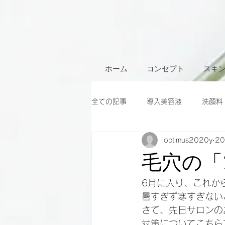
ホーム
コンセプト
スキ
全ての記事
導入美容液
洗顔料
optimus2020y
2
毛穴の「
6月に入り、これか
暑すぎず寒すぎない
さて、先日サロンの
対策についてこちら