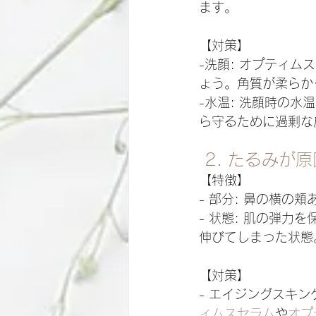
ます。
【対策】
-洗顔: オプティ
ょう。角質が柔らか
-水温: 洗顔時の
ら守るために過剰な
 2. たるみが
【特徴】
- 部分: 鼻の横の頬
- 状態: 肌の弾
伸びてしまった状態
【対策】
- エイジングスキ
ィムスセラム
や
オプ