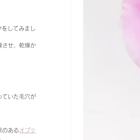
クをしてみまし
燥させ、乾燥か
っていた毛穴が
果のある
オプテ
。