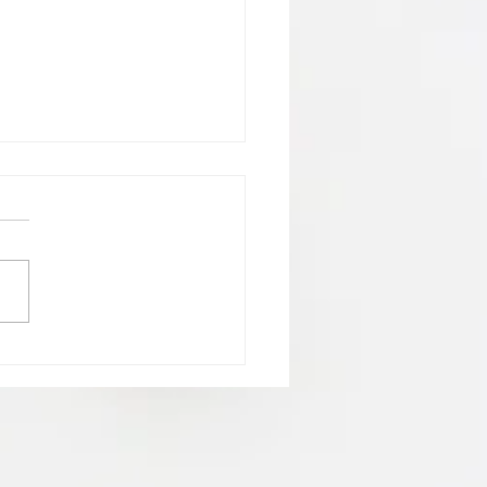
アップ「リポソームと
」