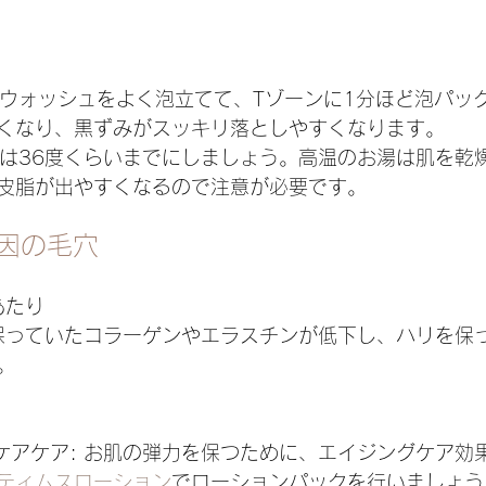
ムスウォッシュをよく泡立てて、Tゾーンに1分ほど泡パッ
くなり、黒ずみがスッキリ落としやすくなります。
水温は36度くらいまでにしましょう。高温のお湯は肌を乾
皮脂が出やすくなるので注意が必要です。
原因の毛穴
あたり
力を保っていたコラーゲンやエラスチンが低下し、ハリを保
。
ンケアケア: お肌の弾力を保つために、エイジングケア効
ティムスローション
でローションパックを行いましょう