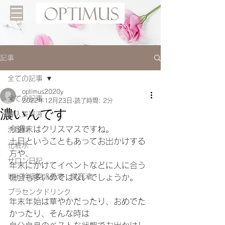
記事
全ての記事
optimus2020y
全ての記事
2022年12月23日
読了時間: 2分
濃いんです
導入美容液
今週末はクリスマスですね。
洗顔料
土日ということもあってお出かけする
化粧水
方や、
サロン日記
年末にかけてイベントなどに人に合う
ヒト幹細胞培養液 美容液
機会も多いのではないでしょうか。
プラセンタドリンク
年末年始は華やかだったり、おめでた
かったり、そんな時は