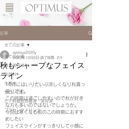
記事
全ての記事
optimus2020y
全ての記事
2023年10月6日
読了時間: 2分
秋もシャープなフェイス
導入美容液
ライン
洗顔料
化粧水
10月にはいりだいぶ涼しくなり秋真っ
盛りです。
サロン日記
この時期は過ごしやすいので秋が好き
ヒト幹細胞培養液 美容液
な方も多いのではないでしょうか。
プラセンタドリンク
今回は寒くなる前のこの時期におすす
めしたい
フェイスラインがすっきりして小顔に