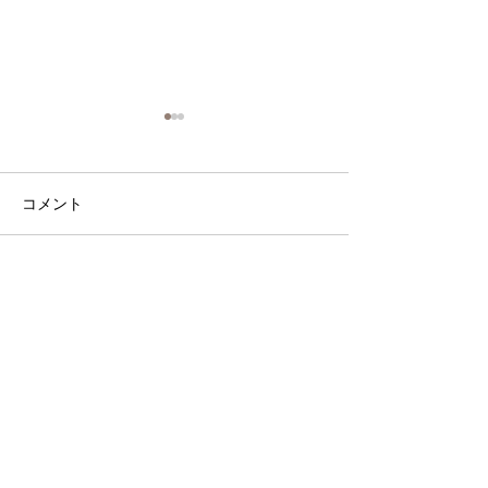
コメント
べたつき肌のお手入アイ
浸透アップ「リ
コメントを追加…
テム
とは？」
OPTIMUSとは
ONLINE SHOP