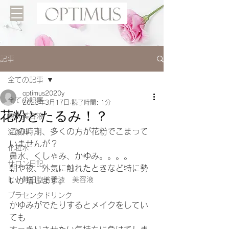
記事
全ての記事
optimus2020y
全ての記事
2023年3月17日
読了時間: 1分
花粉とたるみ！？
導入美容液
この時期、多くの方が花粉でこまって
洗顔料
いませんが？
化粧水
鼻水、くしゃみ、かゆみ。。。。
サロン日記
朝や夜、外気に触れたときなど特に勢
ヒト幹細胞培養液 美容液
いが増します。
プラセンタドリンク
かゆみがでたりするとメイクをしてい
ても