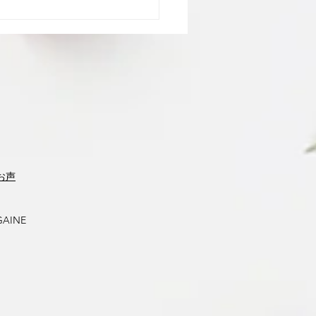
アップ「リポソームと
」
お声
GAINE