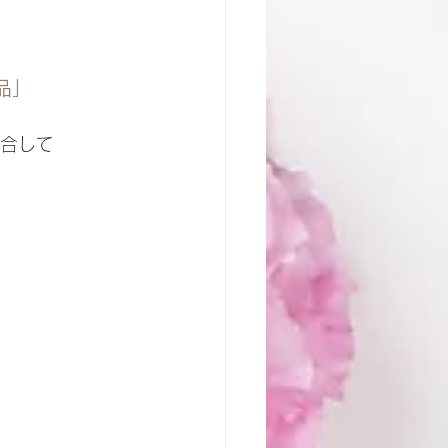
品」
合して