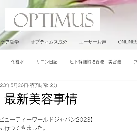
ンケア哲学
オプティムス成分
ユーザーお声
ONLINE
化粧水
サロン日記
ヒト幹細胞培養液 美容液
023年5月26日
読了時間: 2分
年 最新美容事情
ビューティーワールドジャパン2023】
に行ってきました。