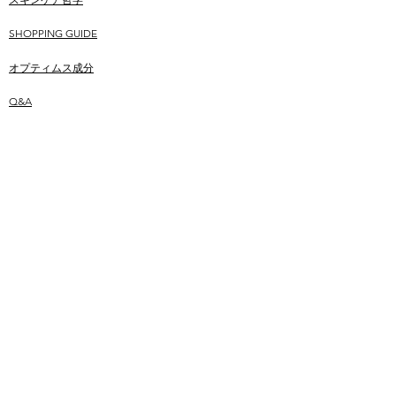
SHOPPING GUIDE
​オプティムス成分
Q&A
CONTACT
BLOG
​ユーザーお声
MAILMAGAINE
© OPTIMUS 2021 ALL Rights Reserved.
会社概要
プライバシーポリシー
利用規約