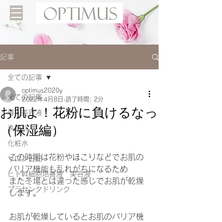
記事
全ての記事
optimus2020y
全ての記事
2022年4月8日
読了時間: 2分
お肌よ！花粉に負けるなっ
導入美容液
（保湿編）
洗顔料
化粧水
この時期は花粉やほこりなどでお肌の
サロン日記
バリア機能も乱れがちになるため
ヒト幹細胞培養液 美容液
また冬場とは違った感じでお肌が乾燥
プラセンタドリンク
します。
お肌が乾燥しているとお肌のバリア機