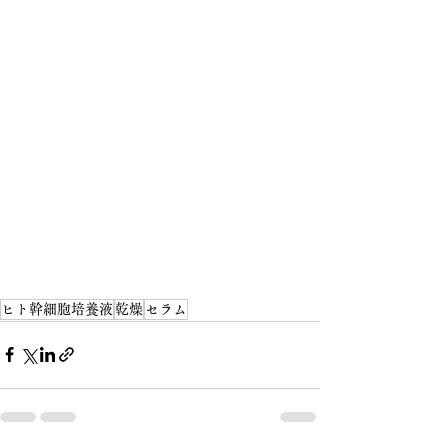
ヒト幹細胞培養液
乾燥
セラム