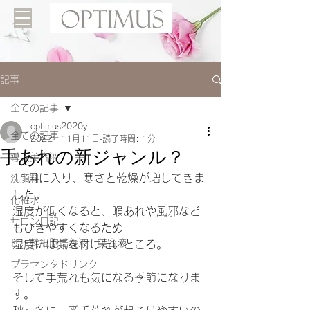
記事
全ての記事
optimus2020y
全ての記事
2022年11月11日
読了時間: 1分
手あれの新ジャンル？
導入美容液
11月に入り、寒さと乾燥が増してきま
洗顔料
した。
化粧水
湿度が低くなると、喉あれや風邪など
サロン日記
もひきやすくなるため
ヒト幹細胞培養液 美容液
湿度には気を付けたいところ。
プラセンタドリンク
そして手荒れも気になる季節になりま
す。